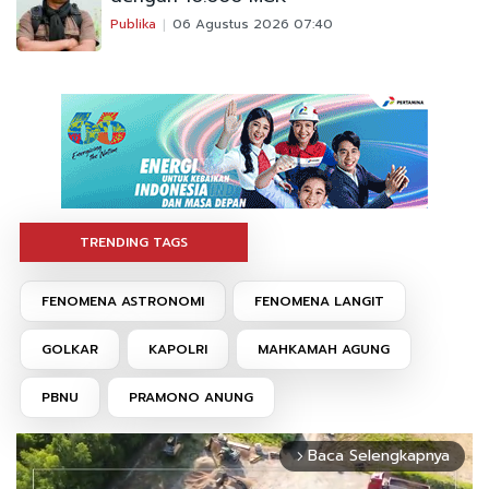
Publika
06 Agustus 2026 07:40
TRENDING TAGS
FENOMENA ASTRONOMI
FENOMENA LANGIT
GOLKAR
KAPOLRI
MAHKAMAH AGUNG
PBNU
PRAMONO ANUNG
Baca Selengkapnya
arrow_forward_ios