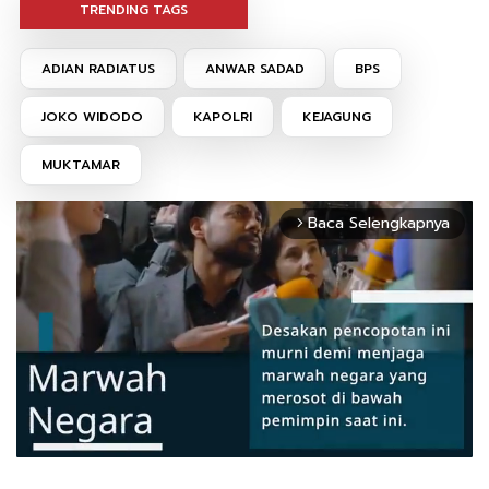
TRENDING TAGS
ADIAN RADIATUS
ANWAR SADAD
BPS
JOKO WIDODO
KAPOLRI
KEJAGUNG
MUKTAMAR
Baca Selengkapnya
arrow_forward_ios