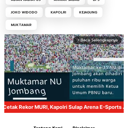
JOKO WIDODO
KAPOLRI
KEJAGUNG
MUKTAMAR
Baca Selengkapnya
arrow_forward_ios
Mute