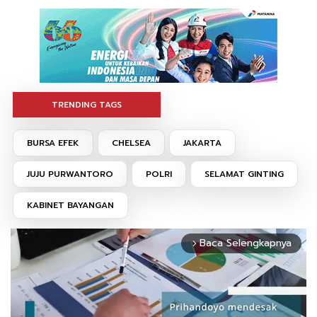
TRENDING TAGS
BURSA EFEK
CHELSEA
JAKARTA
JUJU PURWANTORO
POLRI
SELAMAT GINTING
KABINET BAYANGAN
Baca Selengkapnya
arrow_forward_ios