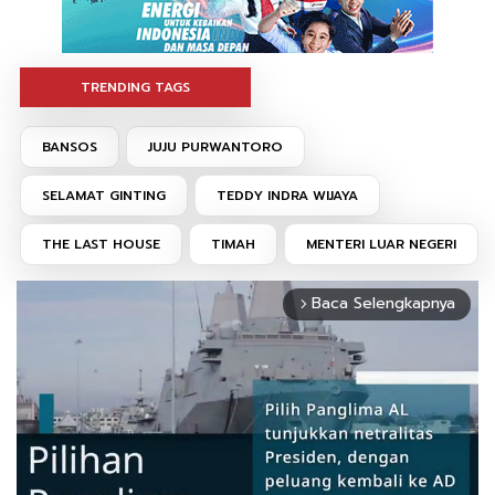
TRENDING TAGS
BANSOS
JUJU PURWANTORO
SELAMAT GINTING
TEDDY INDRA WIJAYA
THE LAST HOUSE
TIMAH
MENTERI LUAR NEGERI
Baca Selengkapnya
arrow_forward_ios