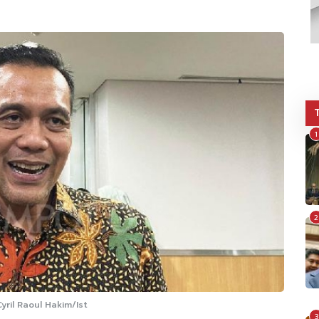
1
2
ril Raoul Hakim/Ist
3