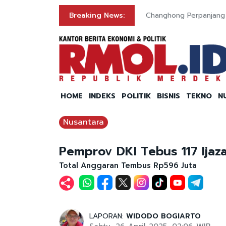
n
Breaking News:
Changhong Perpanjang G
HOME
INDEKS
POLITIK
BISNIS
TEKNO
N
Nusantara
Pemprov DKI Tebus 117 Ijaza
Total Anggaran Tembus Rp596 Juta
LAPORAN:
WIDODO BOGIARTO