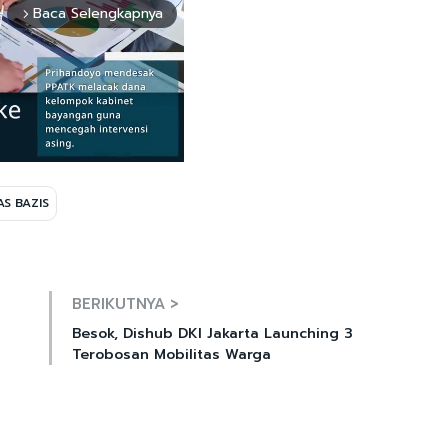
Baca Selengkapnya
arrow_forward_ios
S BAZIS
Mute
BERIKUTNYA >
Besok, Dishub DKI Jakarta Launching 3
l
Terobosan Mobilitas Warga