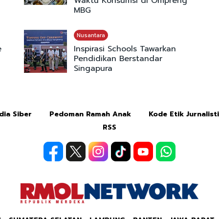
Waktu Konsumsi di Ompreng
MBG
Nusantara
e
Inspirasi Schools Tawarkan
Pendidikan Berstandar
Singapura
ia Siber
Pedoman Ramah Anak
Kode Etik Jurnalist
RSS