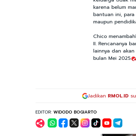
keluarga tidak m
karena belum mam
bantuan ini, par
maupun pendidika
Chico menambahka
II. Rencananya b
lainnya dan akan
bulan Mei 2025.
Jadikan
RMOL.ID
su
EDITOR:
WIDODO BOGIARTO