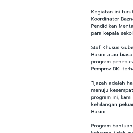
Kegiatan ini turu
Koordinator Bazna
Pendidikan Mental
para kepala sekol
Staf Khusus Guber
Hakim atau bias
program penebusa
Pemprov DKI ter
“Ijazah adalah h
menuju kesempata
program ini, kam
kehilangan pelua
Hakim.
Program bantuan 