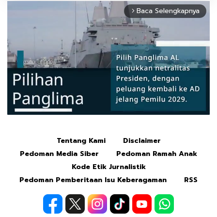
Baca Selengkapnya
arrow_forward_ios
Tentang Kami
Disclaimer
Mute
Pedoman Media Siber
Pedoman Ramah Anak
Kode Etik Jurnalistik
Pedoman Pemberitaan Isu Keberagaman
RSS