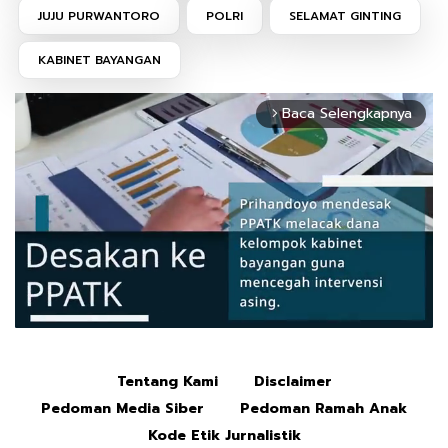
JUJU PURWANTORO
POLRI
SELAMAT GINTING
KABINET BAYANGAN
Baca Selengkapnya
arrow_forward_ios
Tentang Kami
Disclaimer
Mute
Pedoman Media Siber
Pedoman Ramah Anak
Kode Etik Jurnalistik