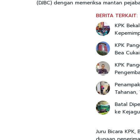
(DJBC) dengan memeriksa mantan pejaba
BERITA TERKAIT:
KPK Bekal
Kepemimpi
KPK Pangg
Bea Cukai
KPK Pangg
Pengemba
Penampaka
Tahanan, 
Batal Dip
ke Kejag
Juru Bicara KPK,
dugaan penerimaa