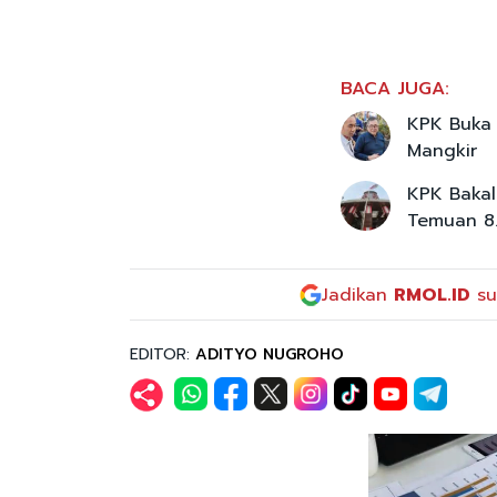
BACA JUGA:
KPK Buka 
Mangkir
KPK Bakal
Temuan 8.
Jadikan
RMOL.ID
su
EDITOR:
ADITYO NUGROHO