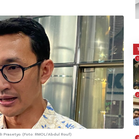
1
2
i Prasetyo. (Foto: RMOL/Abdul Rouf)
3