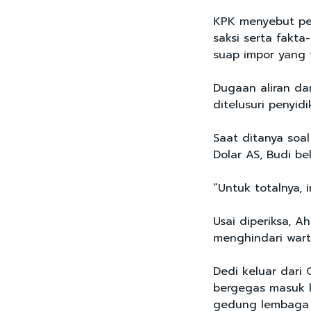
KPK menyebut pe
saksi serta fakt
suap impor yang 
Dugaan aliran d
ditelusuri penyidi
Saat ditanya soa
Dolar AS, Budi b
“Untuk totalnya, 
Usai diperiksa, 
menghindari war
Dedi keluar dari
bergegas masuk k
gedung lembaga a