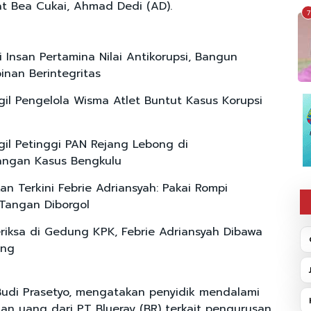
t Bea Cukai, Ahmad Dedi (AD).
7
i Insan Pertamina Nilai Antikorupsi, Bangun
nan Berintegritas
il Pengelola Wisma Atlet Buntut Kasus Korupsi
il Petinggi PAN Rejang Lebong di
ngan Kasus Bengkulu
n Terkini Febrie Adriansyah: Pakai Rompi
Tangan Diborgol
eriksa di Gedung KPK, Febrie Adriansyah Dibawa
ung
 Budi Prasetyo, mengatakan penyidik mendalami
n uang dari PT Blueray (BR) terkait pengurusan