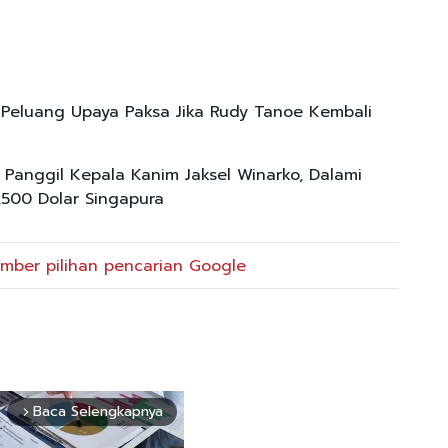
Peluang Upaya Paksa Jika Rudy Tanoe Kembali
 Panggil Kepala Kanim Jaksel Winarko, Dalami
500 Dolar Singapura
mber pilihan pencarian Google
Baca Selengkapnya
arrow_forward_ios