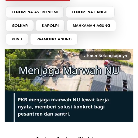
FENOMENA ASTRONOMI
FENOMENA LANGIT
GOLKAR
KAPOLRI
MAHKAMAH AGUNG
PBNU
PRAMONO ANUNG
Baca Selengkapnya
arrow_forward_ios