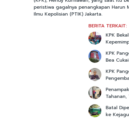
(KPK), Hendy Kurniawan, yang saat itu 
peristiwa gagalnya penangkapan Harun Ma
Ilmu Kepolisian (PTIK) Jakarta.
BERITA TERKAIT:
KPK Bekal
Kepemimpi
KPK Pangg
Bea Cukai
KPK Pangg
Pengemba
Penampaka
Tahanan, 
Batal Dip
ke Kejag