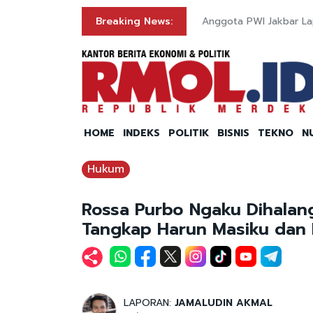
Breaking News:
Anggota PWI Jakbar La
HOME
INDEKS
POLITIK
BISNIS
TEKNO
N
Hukum
Rossa Purbo Ngaku Dihalan
Tangkap Harun Masiku dan 
LAPORAN:
JAMALUDIN AKMAL