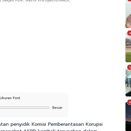
Sekjen PDIP, Hasto Kristiyanto/RMOL
4
5
Ukuran Font
6
Besar
tan penyidik Komisi Pemberantasan Korupsi