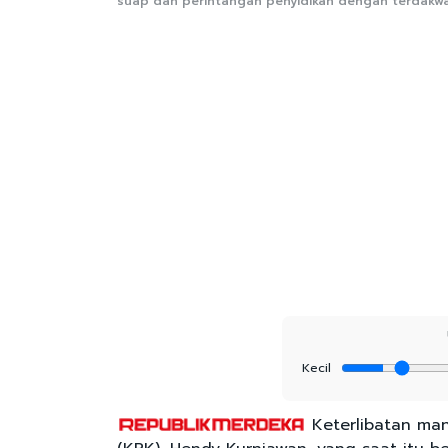
suap dan perintangan penyidikan dengan terdakwa 
Kecil
Keterlibatan man