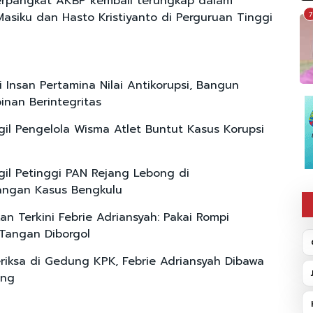
berpangkat AKBP kembali terungkap dalam
siku dan Hasto Kristiyanto di Perguruan Tinggi
7
i Insan Pertamina Nilai Antikorupsi, Bangun
nan Berintegritas
il Pengelola Wisma Atlet Buntut Kasus Korupsi
il Petinggi PAN Rejang Lebong di
ngan Kasus Bengkulu
n Terkini Febrie Adriansyah: Pakai Rompi
Tangan Diborgol
eriksa di Gedung KPK, Febrie Adriansyah Dibawa
ung