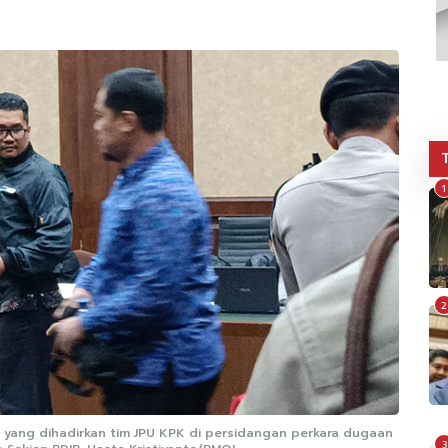
1
2
si yang dihadirkan tim JPU KPK di persidangan perkara dugaan
3