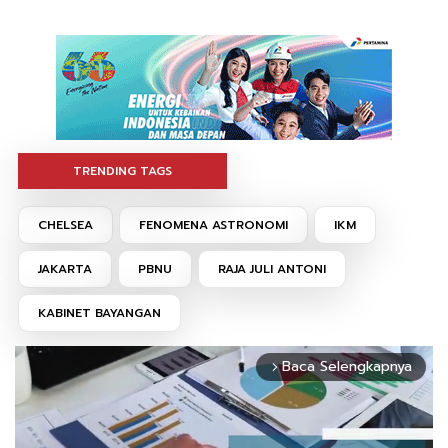
TRENDING TAGS
CHELSEA
FENOMENA ASTRONOMI
IKM
JAKARTA
PBNU
RAJA JULI ANTONI
KABINET BAYANGAN
Baca Selengkapnya
arrow_forward_ios