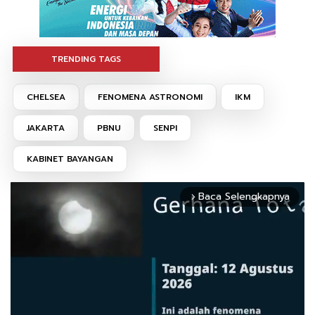
TRENDING TAGS
CHELSEA
FENOMENA ASTRONOMI
IKM
JAKARTA
PBNU
SENPI
KABINET BAYANGAN
Baca Selengkapnya
arrow_forward_ios