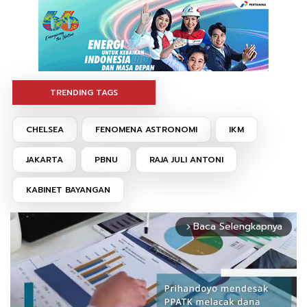
TRENDING TAGS
CHELSEA
FENOMENA ASTRONOMI
IKM
JAKARTA
PBNU
RAJA JULI ANTONI
KABINET BAYANGAN
Baca Selengkapnya
arrow_forward_ios