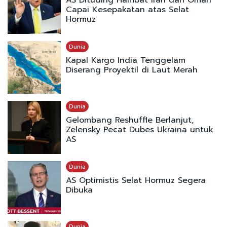
AS Dituding Hambat Iran dan Oman
Capai Kesepakatan atas Selat
Hormuz
Dunia
Kapal Kargo India Tenggelam
Diserang Proyektil di Laut Merah
Dunia
Gelombang Reshuffle Berlanjut,
Zelensky Pecat Dubes Ukraina untuk
AS
Dunia
AS Optimistis Selat Hormuz Segera
Dibuka
Dunia