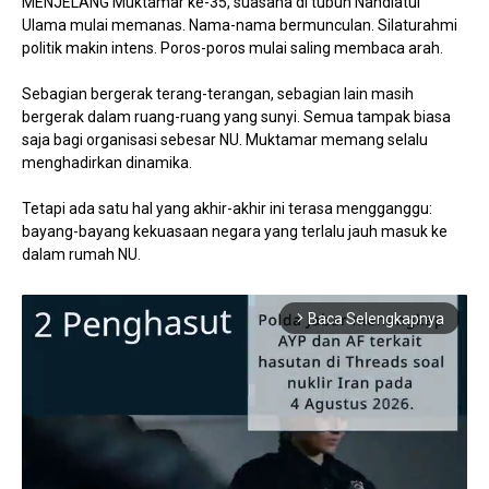
MENJELANG Muktamar ke-35, suasana di tubuh Nahdlatul
Ulama mulai memanas. Nama-nama bermunculan. Silaturahmi
politik makin intens. Poros-poros mulai saling membaca arah.
Sebagian bergerak terang-terangan, sebagian lain masih
bergerak dalam ruang-ruang yang sunyi. Semua tampak biasa
saja bagi organisasi sebesar NU. Muktamar memang selalu
menghadirkan dinamika.
Tetapi ada satu hal yang akhir-akhir ini terasa mengganggu:
bayang-bayang kekuasaan negara yang terlalu jauh masuk ke
dalam rumah NU.
Baca Selengkapnya
arrow_forward_ios