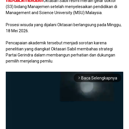
Oktasari Sabil resmi meraih gelar doktor
(S3) bidang Manajemen setelah menyelesaikan pendidikan di
Management and Science University (MSU) Malaysia.
Prosesi wisuda yang dijalani Oktasari berlangsung pada Minggu,
18 Mei 2026.
Pencapaian akademik tersebut menjadi sorotan karena
penelitian yang diangkat Oktasari Sabil membahas strategi
Partai Gerindra dalam membangun perhatian dan dukungan
pemilih menjelang pemilu.
Baca Selengkapnya
arrow_forward_ios