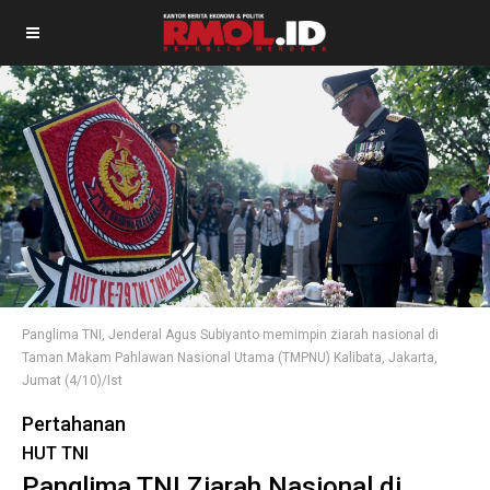
Panglima TNI, Jenderal Agus Subiyanto memimpin ziarah nasional di
Taman Makam Pahlawan Nasional Utama (TMPNU) Kalibata, Jakarta,
Jumat (4/10)/Ist
Pertahanan
HUT TNI
Panglima TNI Ziarah Nasional di