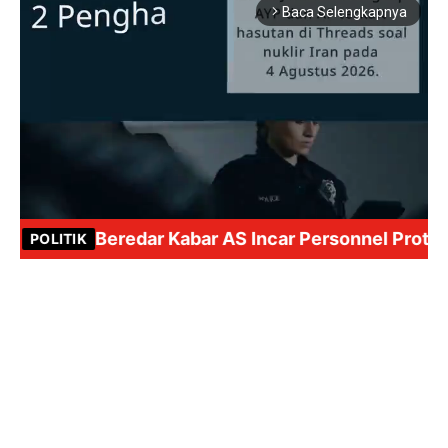
Baca Selengkapnya
arrow_forward_ios
Mute