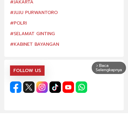
#JAKARTA
#JA
#JUJU PURWANTORO
#JU
#POLRI
#PO
#SELAMAT GINTING
#SE
#KABINET BAYANGAN
#KA
Baca
arrow_forward_ios
Selengkapnya
FOLLOW US