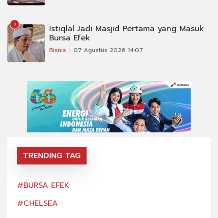
7
Istiqlal Jadi Masjid Pertama yang Masuk
Bursa Efek
Bisnis
07 Agustus 2026 14:07
TRENDING TAG
#BURSA EFEK
#BU
#CHELSEA
#CH