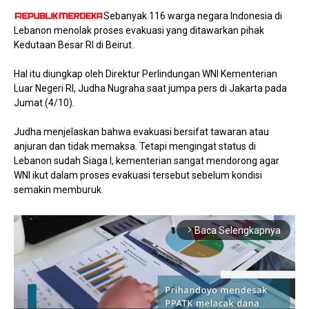
Sebanyak 116 warga negara Indonesia di
Lebanon menolak proses evakuasi yang ditawarkan pihak
Kedutaan Besar RI di Beirut.
Hal itu diungkap oleh Direktur Perlindungan WNI Kementerian
Luar Negeri RI, Judha Nugraha saat jumpa pers di Jakarta pada
Jumat (4/10).
Judha menjelaskan bahwa evakuasi bersifat tawaran atau
anjuran dan tidak memaksa. Tetapi mengingat status di
Lebanon sudah Siaga I, kementerian sangat mendorong agar
WNI ikut dalam proses evakuasi tersebut sebelum kondisi
semakin memburuk.
Baca Selengkapnya
arrow_forward_ios