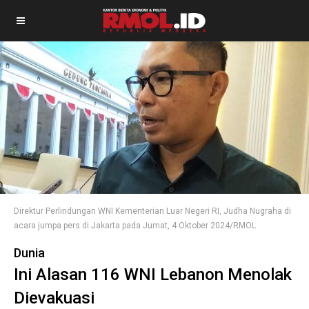
Direktur Perlindungan WNI Kementerian Luar Negeri RI, Judha Nugraha di
acara jumpa pers di Jakarta pada Jumat, 4 Oktober 2024/RMOL
Dunia
Ini Alasan 116 WNI Lebanon Menolak
Dievakuasi