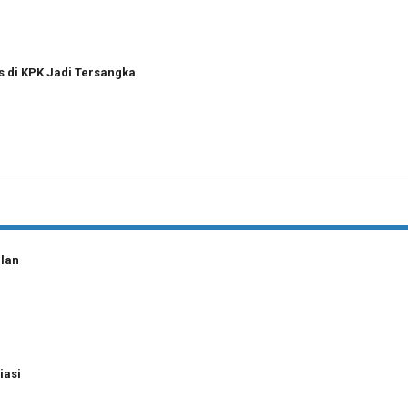
s di KPK Jadi Tersangka
ilan
iasi