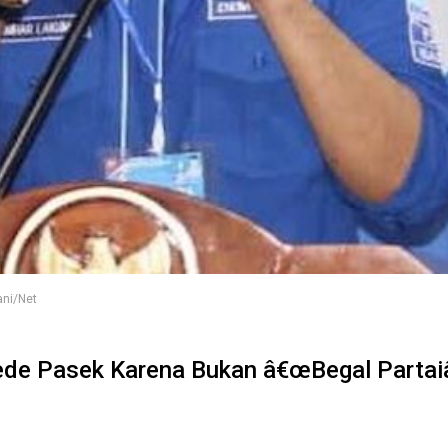
ani/Net
de Pasek Karena Bukan â€œBegal Partaiâ