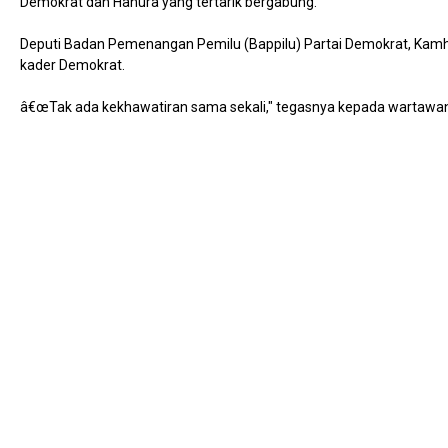
Demokrat dan Hanura yang tertarik bergabung.
Deputi Badan Pemenangan Pemilu (Bappilu) Partai Demokrat, Kamha
kader Demokrat.
â€œTak ada kekhawatiran sama sekali," tegasnya kepada wartawan