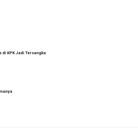
a
s di KPK Jadi Tersangka
amanya