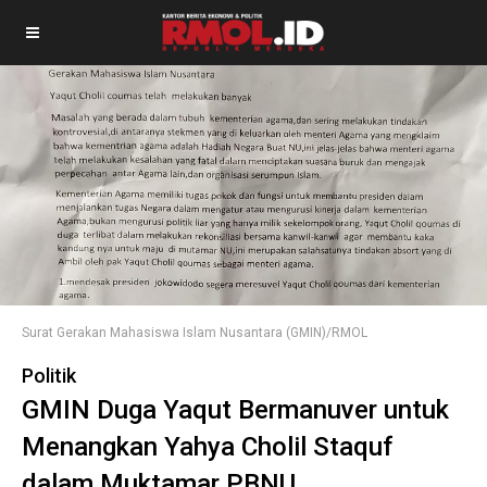
Surat Gerakan Mahasiswa Islam Nusantara (GMIN)/RMOL
Politik
GMIN Duga Yaqut Bermanuver untuk
Menangkan Yahya Cholil Staquf
dalam Muktamar PBNU