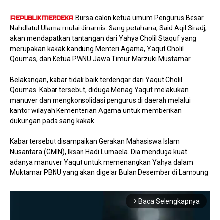
Bursa calon ketua umum Pengurus Besar
Nahdlatul Ulama mulai dinamis. Sang petahana, Said Aqil Siradj,
akan mendapatkan tantangan dari Yahya Cholil Staquf yang
merupakan kakak kandung Menteri Agama, Yaqut Cholil
Qoumas, dan Ketua PWNU Jawa Timur Marzuki Mustamar.
Belakangan, kabar tidak baik terdengar dari Yaqut Cholil
Qoumas. Kabar tersebut, diduga Menag Yaqut melakukan
manuver dan mengkonsolidasi pengurus di daerah melalui
kantor wilayah Kementerian Agama untuk memberikan
dukungan pada sang kakak.
Kabar tersebut disampaikan Gerakan Mahasiswa Islam
Nusantara (GMIN), Iksan Hadi Lumaela. Dia menduga kuat
adanya manuver Yaqut untuk memenangkan Yahya dalam
Muktamar PBNU yang akan digelar Bulan Desember di Lampung
Baca Selengkapnya
arrow_forward_ios