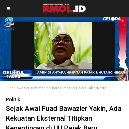
Fuad Bawazier saat menjadi narasumber di Gelora Talks/Repro
Politik
Sejak Awal Fuad Bawazier Yakin, Ada
Kekuatan Eksternal Titipkan
Kepentingan di UU Pajak Baru