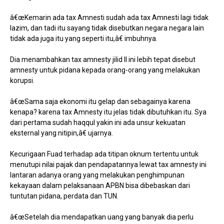
â€œKemarin ada tax Amnesti sudah ada tax Amnesti lagi tidak
lazim, dan tadi itu sayang tidak disebutkan negara negara lain
tidak ada juga itu yang seperti itu,â€ imbuhnya.
Dia menambahkan tax amnesty jilid II ini lebih tepat disebut
amnesty untuk pidana kepada orang-orang yang melakukan
korupsi.
â€œSama saja ekonomi itu gelap dan sebagainya karena
kenapa? karena tax Amnesty itu jelas tidak dibutuhkan itu. Sya
dari pertama sudah haqqul yakin ini ada unsur kekuatan
eksternal yang nitipin,â€ ujarnya.
Kecurigaan Fuad terhadap ada titipan oknum tertentu untuk
menutupi nilai pajak dan pendapatannya lewat tax amnesty ini
lantaran adanya orang yang melakukan penghimpunan
kekayaan dalam pelaksanaan APBN bisa dibebaskan dari
tuntutan pidana, perdata dan TUN.
â€œSetelah dia mendapatkan uang yang banyak dia perlu