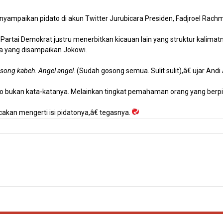
yampaikan pidato di akun Twitter Jurubicara Presiden, Fadjroel Rach
rtai Demokrat justru menerbitkan kicauan lain yang struktur kalimat
a yang disampaikan Jokowi.
song kabeh. Angel angel
. (Sudah gosong semua. Sulit sulit),â€ ujar And
 bukan kata-katanya. Melainkan tingkat pemahaman orang yang berpi
kan mengerti isi pidatonya,â€ tegasnya.