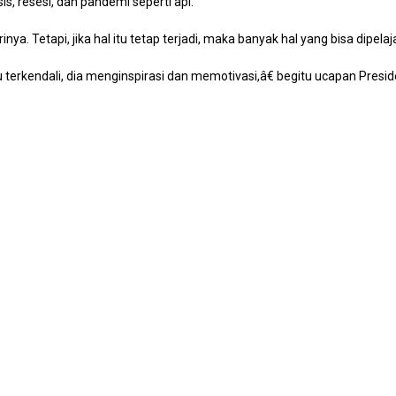
s, resesi, dan pandemi seperti api.
. Tetapi, jika hal itu tetap terjadi, maka banyak hal yang bisa dipelaja
erkendali, dia menginspirasi dan memotivasi,â€ begitu ucapan Presid