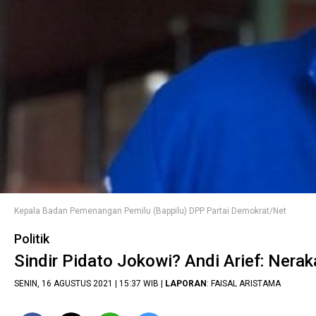
Kepala Badan Pemenangan Pemilu (Bappilu) DPP Partai Demokrat/Net
Politik
Sindir Pidato Jokowi? Andi Arief: Ner
SENIN, 16 AGUSTUS 2021 | 15:37 WIB |
LAPORAN
: FAISAL ARISTAMA