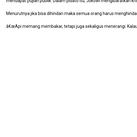
mendapat pujian publik. Dalam pidato itu, Jokowi mengibaratkan krisi
Menurutnya jika bisa dihindari maka semua orang harus menghindarinya
â€œApi memang membakar, tetapi juga sekaligus menerangi. Kalau t