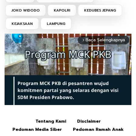
JOKO WIDODO
KAPOLRI
KEDUBES JEPANG
KEJAKSAAN
LAMPUNG
Baca Selengkapnya
arrow_forward_ios
Tentang Kami
Disclaimer
Mute
Pedoman Media Siber
Pedoman Ramah Anak