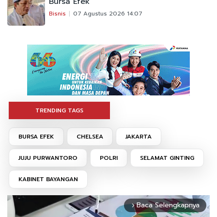
Bursa Efek
Bisnis
07 Agustus 2026 14:07
TRENDING TAGS
BURSA EFEK
CHELSEA
JAKARTA
JUJU PURWANTORO
POLRI
SELAMAT GINTING
KABINET BAYANGAN
Baca Selengkapnya
arrow_forward_ios