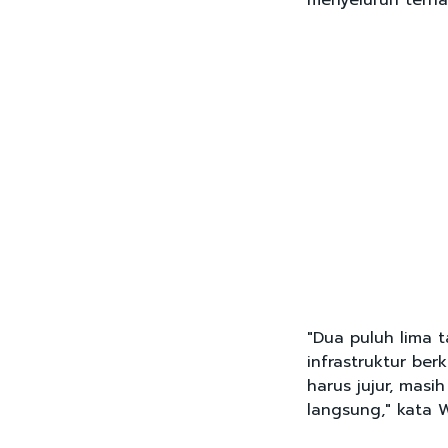
menyeluruh terha
"Dua puluh lima 
infrastruktur ber
harus jujur, mas
langsung," kata 