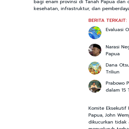
bagi enam provinsi di Tanah Papua dan 
kesehatan, infrastruktur, dan pemberday
BERITA TERKAIT:
Evaluasi 
Narasi N
Papua
Dana Otsu
Triliun
Prabowo P
dalam 15 
Komite Eksekuti
Papua, John Wem
dikucurkan tidak a