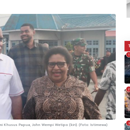
1
2
3
husus Papua, John Wempi Wetipo (kiri). (Foto: Istimewa)