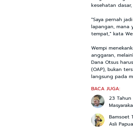
kesehatan dasar,
"Saya pernah jadi
lapangan, mana y
tempat," kata We
Wempi menekanka
anggaran, melain
Dana Otsus harus
(OAP), bukan ter
langsung pada ma
BACA JUGA:
23 Tahun
Masyaraka
Bamsoet T
Asli Papu