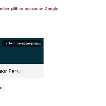
mber pilihan pencarian Google
Baca Selengkapnya
arrow_forward_ios
PO
Mute