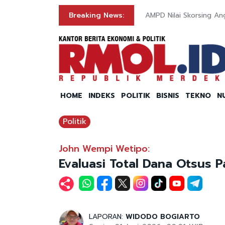
I
Breaking News:
AMPD Nilai Skorsing An
HOME
INDEKS
POLITIK
BISNIS
TEKNO
N
Politik
John Wempi Wetipo:
Evaluasi Total Dana Otsus P
LAPORAN:
WIDODO BOGIARTO