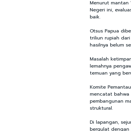
Menurut mantan W
Negeri ini, evalu
baik.
Otsus Papua dibe
triliun rupiah d
hasilnya belum s
Masalah ketimpan
lemahnya pengaw
temuan yang beru
Komite Pemantau
mencatat bahwa e
pembangunan masi
struktural.
Di lapangan, se
bergulat dengan k