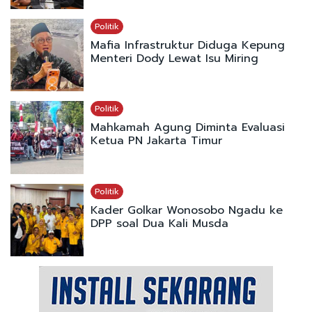
Politik
Mafia Infrastruktur Diduga Kepung
Menteri Dody Lewat Isu Miring
Politik
Mahkamah Agung Diminta Evaluasi
Ketua PN Jakarta Timur
Politik
Kader Golkar Wonosobo Ngadu ke
DPP soal Dua Kali Musda