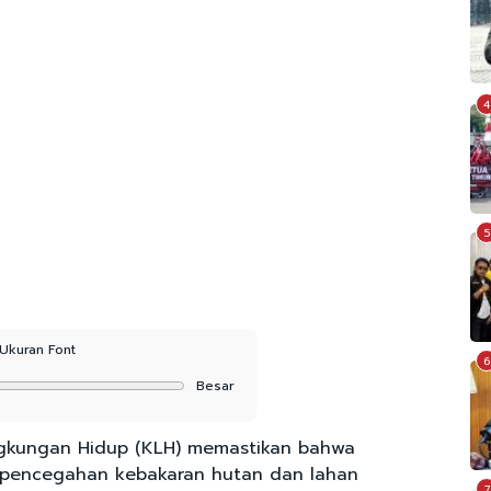
4
5
Ukuran Font
6
Besar
gkungan Hidup (KLH) memastikan bahwa
 pencegahan kebakaran hutan dan lahan
7