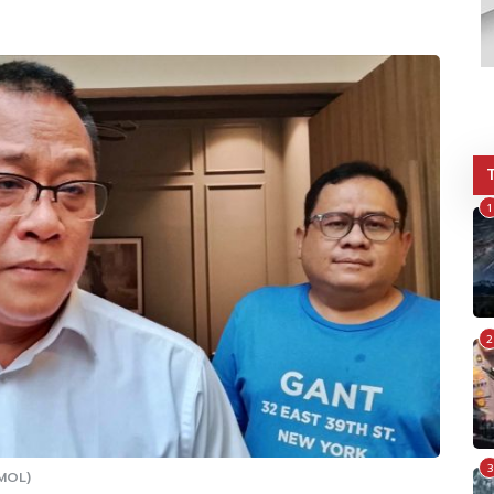
1
2
3
RMOL)