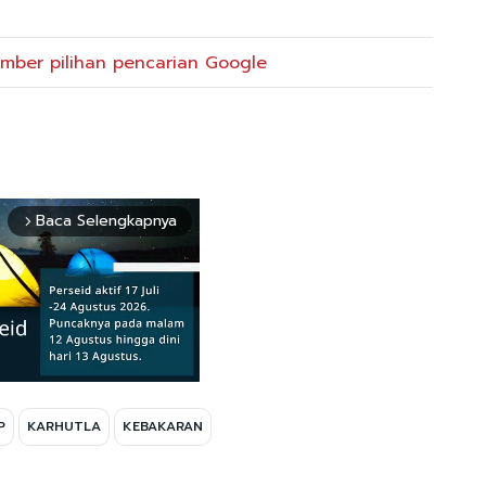
mber pilihan pencarian Google
Baca Selengkapnya
arrow_forward_ios
P
KARHUTLA
KEBAKARAN
Mute