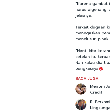
“Karena gambut it
harus digenangi a
jelasnya.
Terkait dugaan k
menegaskan peme
menelusuri pihak 
“Nanti kita keta
setelah itu terb
Nah kalau dia tib
pungkasnya.
BACA JUGA:
Menteri J
Credit
RI Berkom
Lingkunga