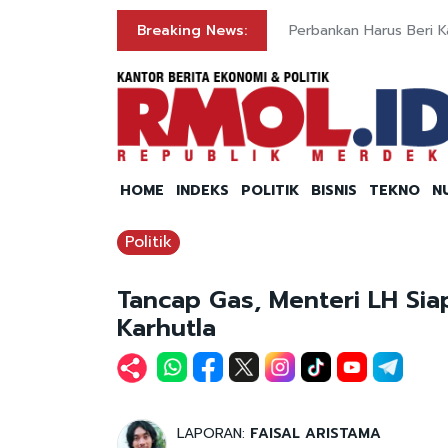
Breaking News:
Perbankan Harus Beri 
HOME
INDEKS
POLITIK
BISNIS
TEKNO
N
Politik
Tancap Gas, Menteri LH Si
Karhutla
LAPORAN:
FAISAL ARISTAMA