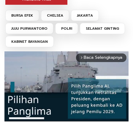
BURSA EFEK
CHELSEA
JAKARTA
JUJU PURWANTORO
POLRI
SELAMAT GINTING
KABINET BAYANGAN
Baca Selengkapnya
arrow_forward_ios