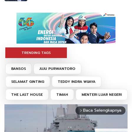
TRENDING TAGS
BANSOS
JUJU PURWANTORO
SELAMAT GINTING
TEDDY INDRA WIJAYA
THE LAST HOUSE
TIMAH
MENTERI LUAR NEGERI
Baca Selengkapnya
arrow_forward_ios