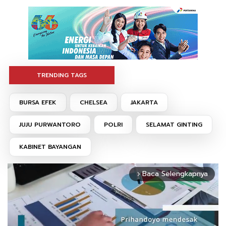
TRENDING TAGS
BURSA EFEK
CHELSEA
JAKARTA
JUJU PURWANTORO
POLRI
SELAMAT GINTING
KABINET BAYANGAN
Baca Selengkapnya
arrow_forward_ios