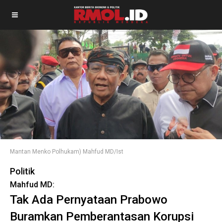
Mantan Menko Polhukam) Mahfud MD/Ist
Politik
Mahfud MD:
Tak Ada Pernyataan Prabowo
Buramkan Pemberantasan Korupsi