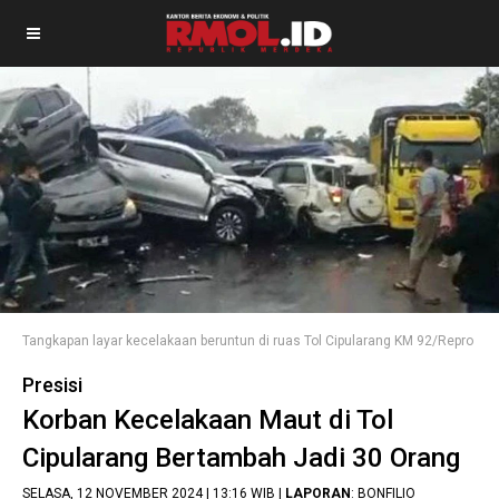
Tangkapan layar kecelakaan beruntun di ruas Tol Cipularang KM 92/Repro
Presisi
Korban Kecelakaan Maut di Tol
Cipularang Bertambah Jadi 30 Orang
SELASA, 12 NOVEMBER 2024 | 13:16 WIB |
LAPORAN
: BONFILIO