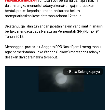
Tuntutan cuti bersama dari apra hakim
dalam rangka menuntut adanya kenaikan gaji merupakan
bentuk protes kepada pemerintah karena belum
memprioritaskan kesejahteraan selama 12 tahun.
Diketahui, gaji dan tunjangan jabatan hakim yang saat ini masih
berlaku mengacu pada Peraturan Pemerintah (PP) Nomor 94
Tahun 2012.
Menanggapi protes itu, Anggota DPR Nasir Djamil mengimbau
agar pemerintahan Joko Widodo (Jokowi) merespons adanya
desakan dari para hakim tersebut.
Baca Selengkapnya
arrow_forward_ios