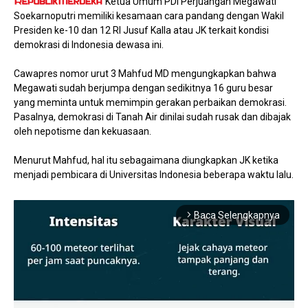
Ketua Umum PDI Perjuangan Megawati
Soekarnoputri memiliki kesamaan cara pandang dengan Wakil
Presiden ke-10 dan 12 RI Jusuf Kalla atau JK terkait kondisi
demokrasi di Indonesia dewasa ini.
Cawapres nomor urut 3 Mahfud MD mengungkapkan bahwa
Megawati sudah berjumpa dengan sedikitnya 16 guru besar
yang meminta untuk memimpin gerakan perbaikan demokrasi.
Pasalnya, demokrasi di Tanah Air dinilai sudah rusak dan dibajak
oleh nepotisme dan kekuasaan.
Menurut Mahfud, hal itu sebagaimana diungkapkan JK ketika
menjadi pembicara di Universitas Indonesia beberapa waktu lalu.
Baca Selengkapnya
arrow_forward_ios