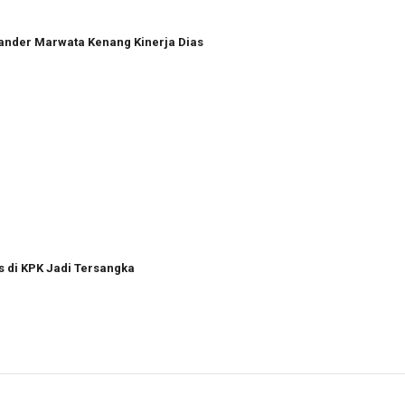
xander Marwata Kenang Kinerja Dias
a
s di KPK Jadi Tersangka