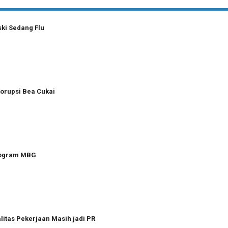
ki Sedang Flu
Korupsi Bea Cukai
Program MBG
itas Pekerjaan Masih jadi PR